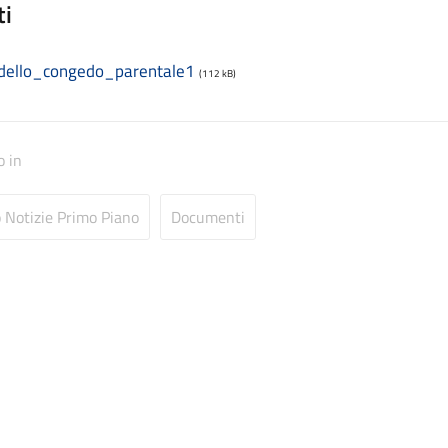
ti
ello_congedo_parentale1
(112 kB)
o in
o Notizie Primo Piano
Documenti