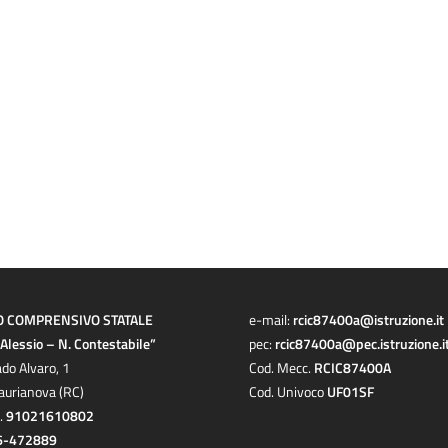
O COMPRENSIVO STATALE
e-mail:
rcic87400a@istruzione.it
a Alessio – N. Contestabile”
pec:
rcic87400a@pec.istruzione.i
ado Alvaro, 1
Cod. Mecc.
RCIC87400A
aurianova (RC)
Cod. Univoco
UF01SF
c.
91021610802
6-472889