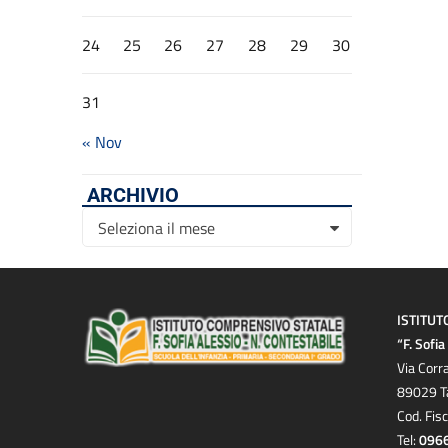
24
25
26
27
28
29
30
31
« Nov
ARCHIVIO
Archivio
Seleziona il mese
ISTITUT
“F. Sofi
Via Corr
89029 T
Cod. Fis
Tel:
096