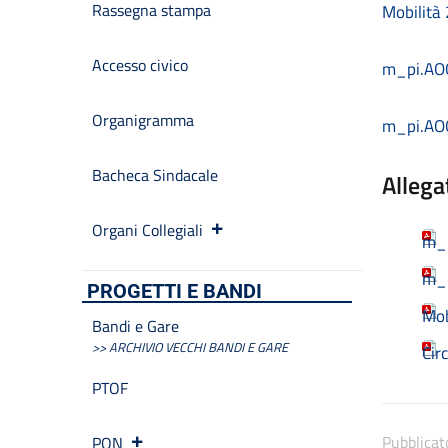
Rassegna stampa
Mobilità
Accesso civico
m_pi.AO
Organigramma
m_pi.AOO
Bacheca Sindacale
Allega
Organi Collegiali
m_p
m_p
PROGETTI E BANDI
Mob
Bandi e Gare
>> ARCHIVIO VECCHI BANDI E GARE
Cir
PTOF
Pubblicat
PON