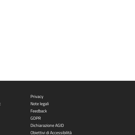
Privacy
t
Note legali
Feedback
GDPR
Dichiarazione AGID
Obiettivi di Accessibilità