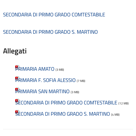
Consulenti e collaboratori
Contatti
SECONDARIA DI PRIMO GRADO COMTESTABILE
Contrattazione collettiva
Contrattazione integrativa
SECONDARIA DI PRIMO GRADO S. MARTINO
Cookie Policy (UE)
Corsi
D.S.G.A.
Allegati
Dirigente Scolastico
Dirigenza
Docenti
PRIMARIA AMATO
(3 MB)
Dotazione organica
PRIMARIA F. SOFIA ALESSIO
(7 MB)
FAQ e VideoTutorial Registro Elettronico CLASSEVIVA
feedback
PRIMARIA SAN MARTINO
(3 MB)
Galleria
SECONDARIA DI PRIMO GRADO COMTESTABILE
(12 MB)
Home
Incarichi amministrativi di vertice
SECONDARIA DI PRIMO GRADO S. MARTINO
(4 MB)
Incarichi conferiti e autorizzati ai dipendenti
Inclusione e BES
Indicatore di tempestività dei pagamenti