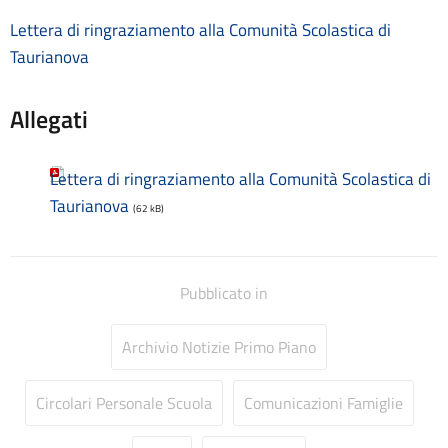
Consulenti e collaboratori
Lettera di ringraziamento alla Comunità Scolastica di
Contatti
Taurianova
Contrattazione collettiva
Contrattazione integrativa
Cookie Policy (UE)
Allegati
Corsi
D.S.G.A.
Lettera di ringraziamento alla Comunità Scolastica di
Dirigente Scolastico
Taurianova
Dirigenza
(62 kB)
Docenti
Dotazione organica
FAQ e VideoTutorial Registro Elettronico CLASSEVIVA
Pubblicato in
feedback
Galleria
Archivio Notizie Primo Piano
Home
Incarichi amministrativi di vertice
Incarichi conferiti e autorizzati ai dipendenti
Circolari Personale Scuola
Comunicazioni Famiglie
Inclusione e BES
Indicatore di tempestività dei pagamenti