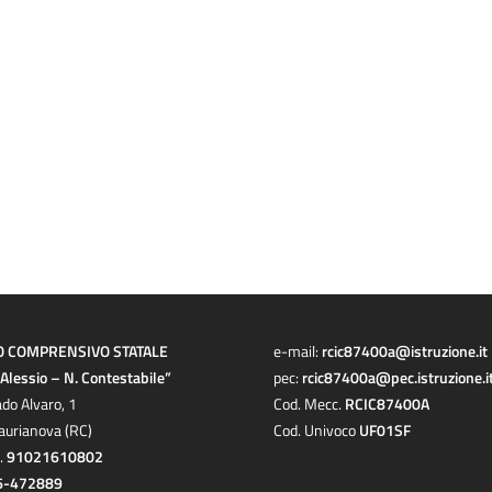
O COMPRENSIVO STATALE
e-mail:
rcic87400a@istruzione.it
a Alessio – N. Contestabile”
pec:
rcic87400a@pec.istruzione.i
ado Alvaro, 1
Cod. Mecc.
RCIC87400A
aurianova (RC)
Cod. Univoco
UF01SF
c.
91021610802
6-472889