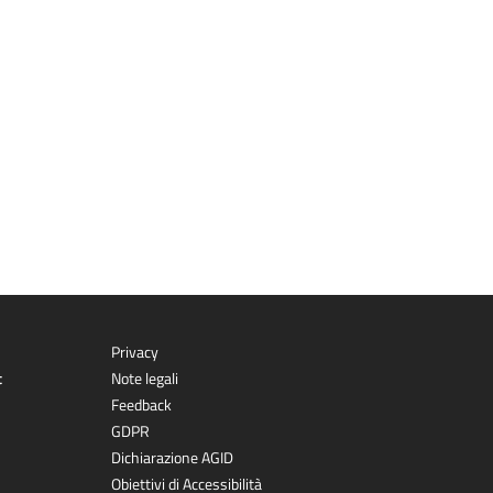
Privacy
t
Note legali
Feedback
GDPR
Dichiarazione AGID
Obiettivi di Accessibilità