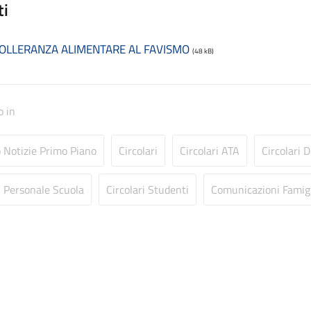
ti
TOLLERANZA ALIMENTARE AL FAVISMO
(48 kB)
o in
o Notizie Primo Piano
Circolari
Circolari ATA
Circolari 
i Personale Scuola
Circolari Studenti
Comunicazioni Famig