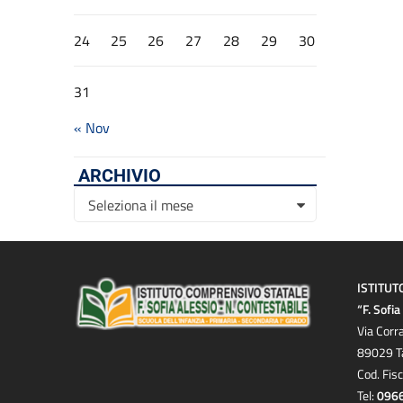
24
25
26
27
28
29
30
31
« Nov
ARCHIVIO
Archivio
Seleziona il mese
ISTITUT
“F. Sofi
Via Corr
89029 T
Cod. Fis
Tel:
096