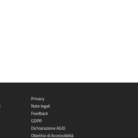
Privacy
t
Note legali
Feedback
GDPR
Dichiarazione AGID
Obiettivi di Accessibilità