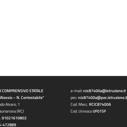
O COMPRENSIVO STATALE
e-mail:
rcic87400a@istruzione.it
a Alessio – N. Contestabile”
pec:
rcic87400a@pec.istruzione.i
ado Alvaro, 1
Cod. Mecc.
RCIC87400A
aurianova (RC)
Cod. Univoco
UF01SF
c.
91021610802
6-472889