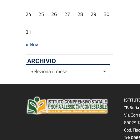
24
25
26
27
28
29
30
31
« Nov
ARCHIVIO
Archivio
Seleziona il mese
ISTITUT
“F. Sofi
Via Corr
89029 T
Cod. Fis
Tel:
096