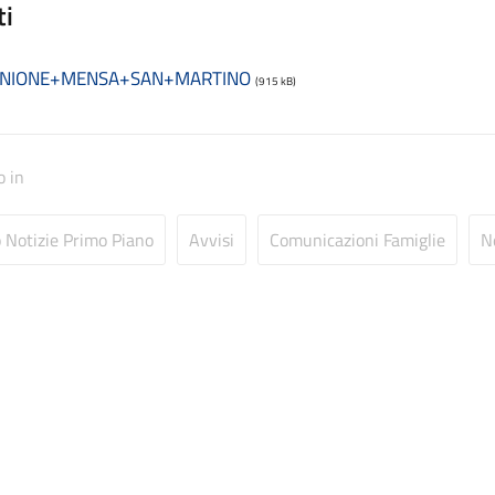
ti
UNIONE+MENSA+SAN+MARTINO
(915 kB)
o in
o Notizie Primo Piano
Avvisi
Comunicazioni Famiglie
N