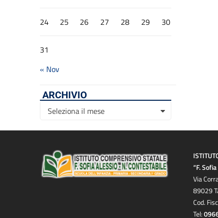
24
25
26
27
28
29
30
31
« Nov
ARCHIVIO
Archivio
Seleziona il mese
ISTITUT
“F. Sofi
Via Corr
89029 T
Cod. Fis
Tel:
096