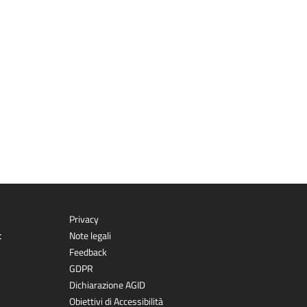
Privacy
t
Note legali
Feedback
GDPR
Dichiarazione AGID
Obiettivi di Accessibilità