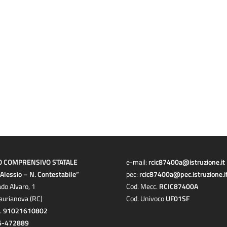
O COMPRENSIVO STATALE
e-mail:
rcic87400a@istruzione.it
a Alessio – N. Contestabile”
pec:
rcic87400a@pec.istruzione.i
ado Alvaro, 1
Cod. Mecc.
RCIC87400A
aurianova (RC)
Cod. Univoco
UF01SF
c.
91021610802
6-472889