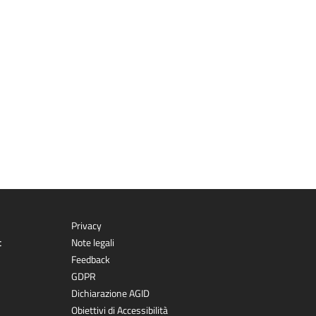
Privacy
t
Note legali
Feedback
GDPR
Dichiarazione AGID
Obiettivi di Accessibilità