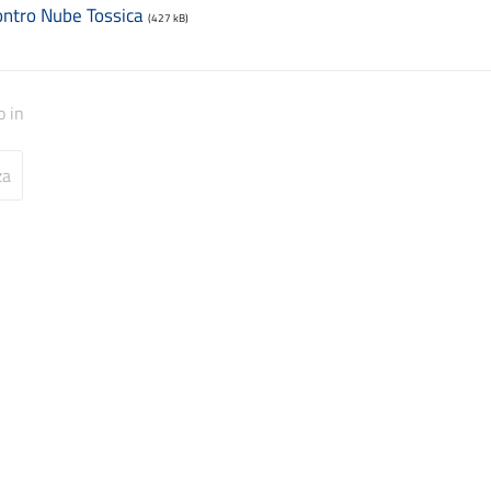
ontro Nube Tossica
(427 kB)
o in
za