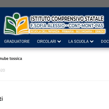
GRADUATORIE
CIRCOLARI
LA SCUOLA
DOC
 nube tossica
020
ti