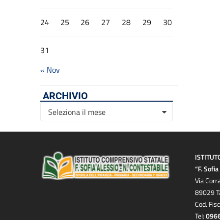
24
25
26
27
28
29
30
31
« Nov
ARCHIVIO
Archivio
Seleziona il mese
ISTITUT
“F. Sofi
Via Corr
89029 T
Cod. Fis
Tel:
096