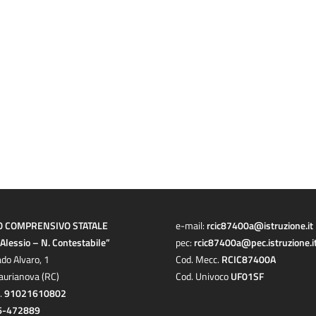
O COMPRENSIVO STATALE
e-mail:
rcic87400a@istruzione.it
a Alessio – N. Contestabile”
pec:
rcic87400a@pec.istruzione.i
ado Alvaro, 1
Cod. Mecc.
RCIC87400A
aurianova (RC)
Cod. Univoco
UF01SF
c.
91021610802
6-472889