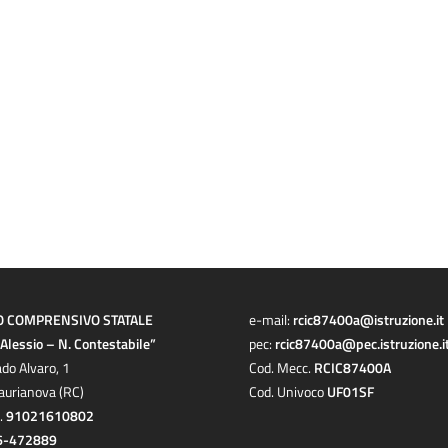
O COMPRENSIVO STATALE
e-mail:
rcic87400a@istruzione.it
a Alessio – N. Contestabile”
pec:
rcic87400a@pec.istruzione.i
ado Alvaro, 1
Cod. Mecc.
RCIC87400A
aurianova (RC)
Cod. Univoco
UF01SF
c.
91021610802
6-472889