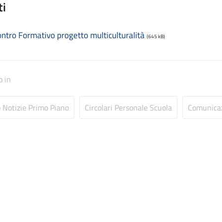
ti
ontro Formativo progetto multiculturalità
(645 kB)
o in
o Notizie Primo Piano
Circolari Personale Scuola
Comunicaz