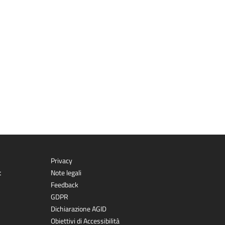
Privacy
t
Note legali
Feedback
GDPR
Dichiarazione AGID
Obiettivi di Accessibilità