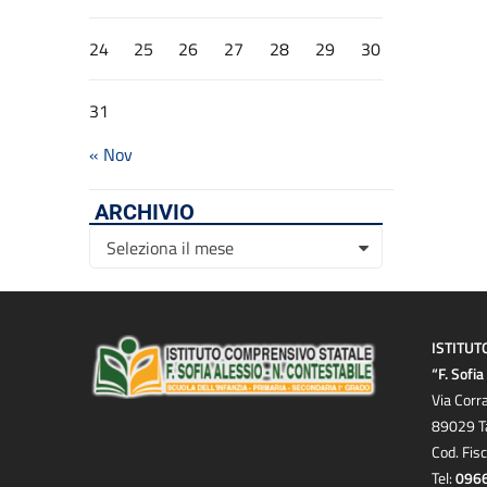
24
25
26
27
28
29
30
31
« Nov
ARCHIVIO
Archivio
Seleziona il mese
ISTITUT
“F. Sofi
Via Corr
89029 T
Cod. Fis
Tel:
096