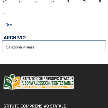
24
25
26
27
28
29
30
31
« Nov
ARCHIVIO
Archivio
ISTITUTO COMPRENSIVO STATALE