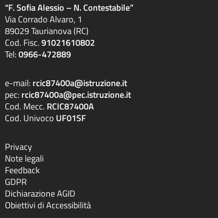
“F. Sofia Alessio – N. Contestabile”
Via Corrado Alvaro, 1
89029 Taurianova (RC)
Cod. Fisc.
91021610802
Tel:
0966-472889
e-mail:
rcic87400a@istruzione.it
pec:
rcic87400a@pec.istruzione.it
Cod. Mecc.
RCIC87400A
Cod. Univoco
UF01SF
Privacy
Note legali
Feedback
GDPR
Dichiarazione AGID
Obiettivi di Accessibilità