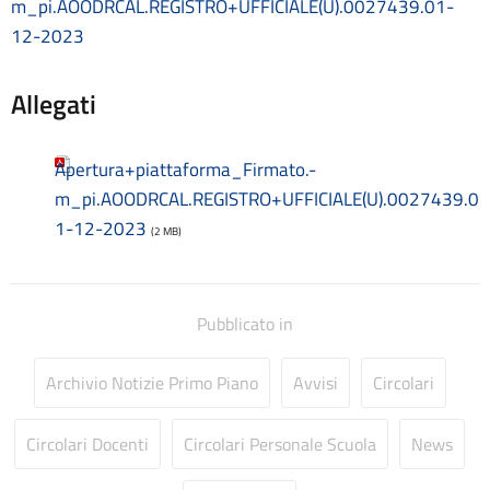
m_pi.AOODRCAL.REGISTRO+UFFICIALE(U).0027439.01-
Consulenti e collaboratori
12-2023
Contatti
Contrattazione collettiva
Contrattazione integrativa
Allegati
Cookie Policy (UE)
Corsi
Apertura+piattaforma_Firmato.-
D.S.G.A.
m_pi.AOODRCAL.REGISTRO+UFFICIALE(U).0027439.0
Dirigente Scolastico
Dirigenza
1-12-2023
(2 MB)
Docenti
Dotazione organica
FAQ e VideoTutorial Registro Elettronico CLASSEVIVA
Pubblicato in
feedback
Galleria
Archivio Notizie Primo Piano
Avvisi
Circolari
Home
Incarichi amministrativi di vertice
Incarichi conferiti e autorizzati ai dipendenti
Circolari Docenti
Circolari Personale Scuola
News
Inclusione e BES
Indicatore di tempestività dei pagamenti