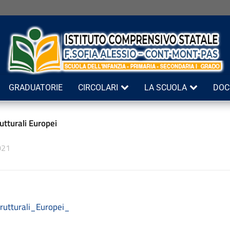
GRADUATORIE
CIRCOLARI
LA SCUOLA
DOC
utturali Europei
021
rutturali_Europei_