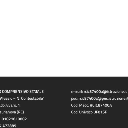
O COMPRENSIVO STATALE
e-mail:
rcic87400a@istruzione.it
a Alessio – N. Contestabile”
pec:
rcic87400a@pec.istruzione.i
ado Alvaro, 1
Cod. Mecc.
RCIC87400A
aurianova (RC)
Cod. Univoco
UF01SF
c.
91021610802
6-472889