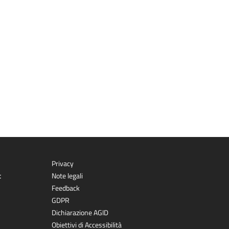
Privacy
t
Note legali
Feedback
GDPR
Dichiarazione AGID
Obiettivi di Accessibilità