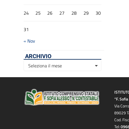
24
25
26
27
28
29
30
31
« Nov
ARCHIVIO
Archivio
Seleziona il mese
ISTITUT
“F. Sofi
Via Corr
89029 T
Cod. Fis
Tel:
096