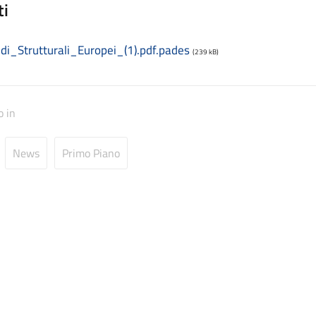
ti
di_Strutturali_Europei_(1).pdf.pades
(239 kB)
o in
News
Primo Piano