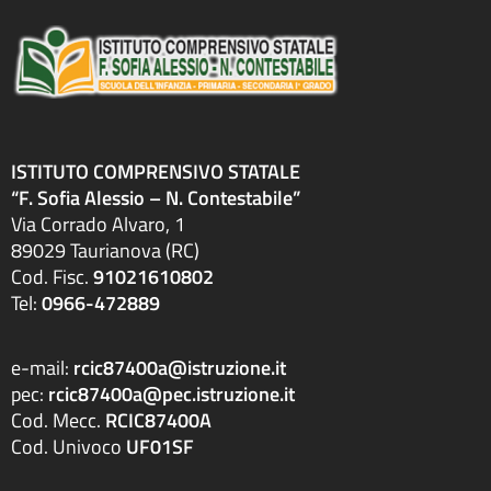
ISTITUTO COMPRENSIVO STATALE
“F. Sofia Alessio – N. Contestabile”
Via Corrado Alvaro, 1
89029 Taurianova (RC)
Cod. Fisc.
91021610802
Tel:
0966-472889
e-mail:
rcic87400a@istruzione.it
pec:
rcic87400a@pec.istruzione.it
Cod. Mecc.
RCIC87400A
Cod. Univoco
UF01SF