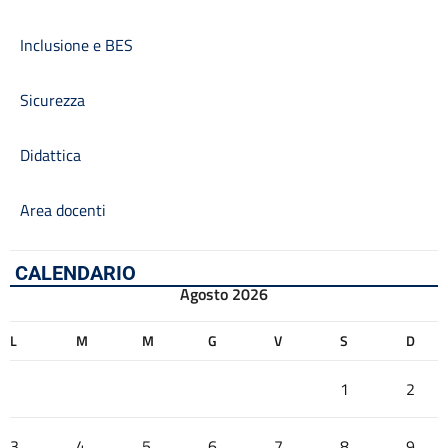
Inclusione e BES
Sicurezza
Didattica
Area docenti
CALENDARIO
Agosto 2026
L
M
M
G
V
S
D
1
2
3
4
5
6
7
8
9