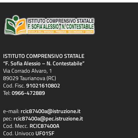
ISTITUTO COMPRENSIVO STATALE
“F. Sofia Alessio – N. Contestabile”
Via Corrado Alvaro, 1
89029 Taurianova (RC)
Cod. Fisc.
91021610802
Tel:
0966-472889
e-mail:
rcic87400a@istruzione.it
pec:
rcic87400a@pec.istruzione.it
Cod. Mecc.
RCIC87400A
Cod. Univoco
UF01SF