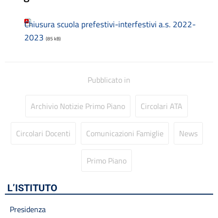
Codice disciplinare
Consulenti e collaboratori
Chiusura scuola prefestivi-interfestivi a.s. 2022-
Contatti
2023
Contrattazione collettiva
(85 kB)
Contrattazione integrativa
Cookie Policy (UE)
Corsi
Pubblicato in
D.S.G.A.
Dirigente Scolastico
Archivio Notizie Primo Piano
Circolari ATA
Dirigenza
Docenti
Dotazione organica
Circolari Docenti
Comunicazioni Famiglie
News
FAQ e VideoTutorial Registro Elettronico CLASSEVIVA
feedback
Primo Piano
Galleria
Home
L’ISTITUTO
Incarichi amministrativi di vertice
Incarichi conferiti e autorizzati ai dipendenti
Presidenza
Inclusione e BES