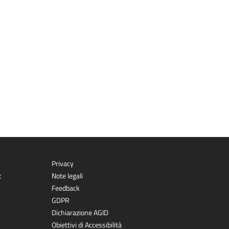
Privacy
t
Note legali
Feedback
GDPR
Dichiarazione AGID
Obiettivi di Accessibilità