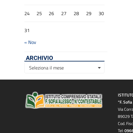
24
25
26
27
28
29
30
31
« Nov
ARCHIVIO
Archivio
Seleziona il mese
ISTITUT
“F. Sofi
Via Corr
89029 T
Cod. Fis
Tel:
096