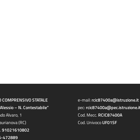
O COMPRENSIVO STATALE
e-mail:
rcic87400a@istruzione.it
a Alessio – N. Contestabile”
pec:
rcic87400a@pec.istruzione.i
ado Alvaro, 1
Cod. Mecc.
RCIC87400A
aurianova (RC)
Cod. Univoco
UF01SF
c.
91021610802
6-472889