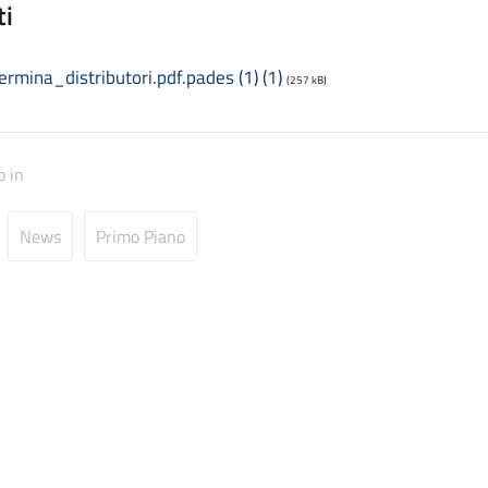
ti
ermina_distributori.pdf.pades (1) (1)
(257 kB)
o in
News
Primo Piano