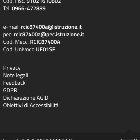
Cod. Fisc.
91021610802
Tel:
0966-472889
e-mail:
rcic87400a@istruzione.it
pec:
rcic87400a@pec.istruzione.it
Cod. Mecc.
RCIC87400A
Cod. Univoco
UF01SF
Privacy
Note legali
Feedback
GDPR
Dichiarazione AGID
Obiettivi di Accessibilità