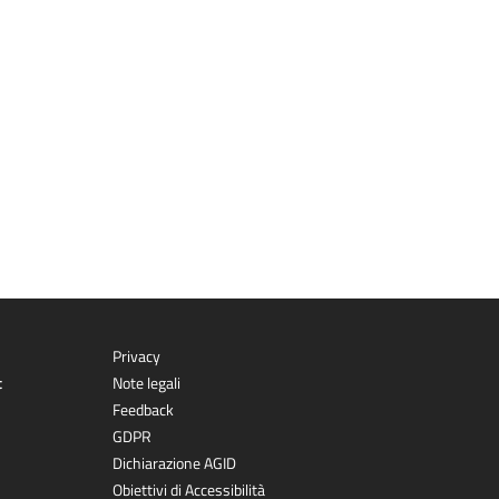
Privacy
t
Note legali
Feedback
GDPR
Dichiarazione AGID
Obiettivi di Accessibilità