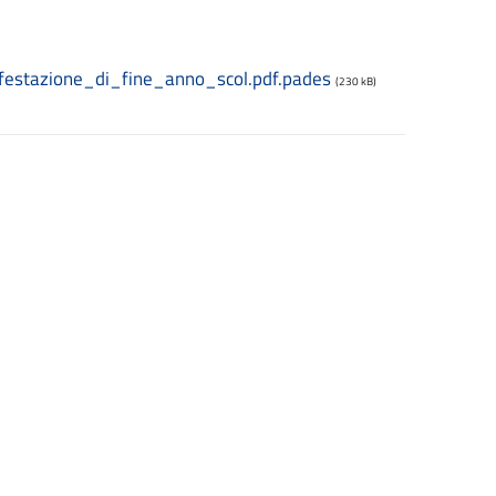
estazione_di_fine_anno_scol.pdf.pades
(230 kB)