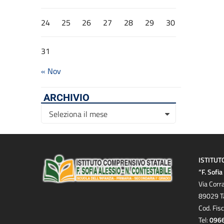
24
25
26
27
28
29
30
31
« Nov
ARCHIVIO
Archivio
Seleziona il mese
ISTITUT
“F. Sofi
Via Corr
89029 T
Cod. Fis
Tel:
096