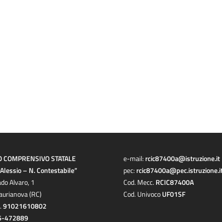
O COMPRENSIVO STATALE
e-mail:
rcic87400a@istruzione.it
a Alessio – N. Contestabile”
pec:
rcic87400a@pec.istruzione.i
ado Alvaro, 1
Cod. Mecc.
RCIC87400A
aurianova (RC)
Cod. Univoco
UF01SF
c.
91021610802
6-472889