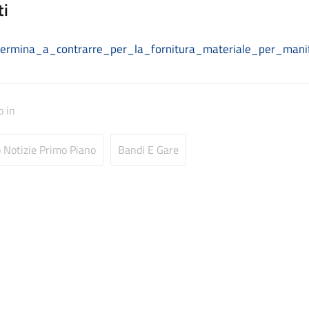
ti
ermina_a_contrarre_per_la_fornitura_materiale_per_manif
o in
o Notizie Primo Piano
Bandi E Gare