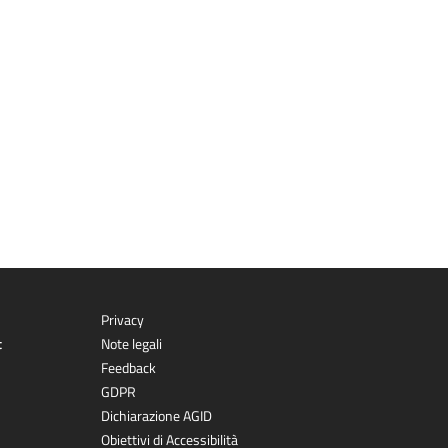
Privacy
t
Note legali
Feedback
GDPR
Dichiarazione AGID
Obiettivi di Accessibilità