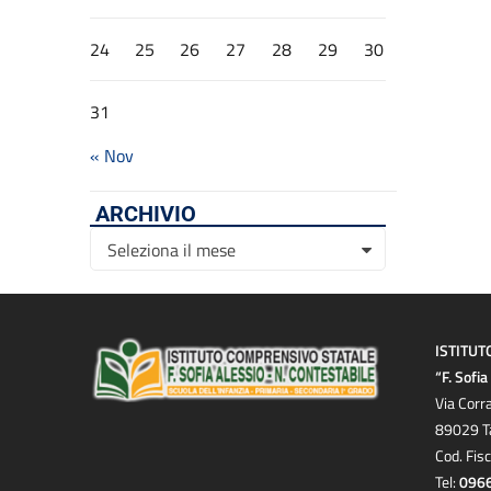
24
25
26
27
28
29
30
31
« Nov
ARCHIVIO
Archivio
Seleziona il mese
ISTITUT
“F. Sofi
Via Corr
89029 T
Cod. Fis
Tel:
096