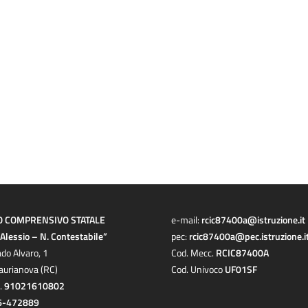
O COMPRENSIVO STATALE
e-mail:
rcic87400a@istruzione.it
a Alessio – N. Contestabile”
pec:
rcic87400a@pec.istruzione.i
ado Alvaro, 1
Cod. Mecc.
RCIC87400A
aurianova (RC)
Cod. Univoco
UF01SF
c.
91021610802
6-472889