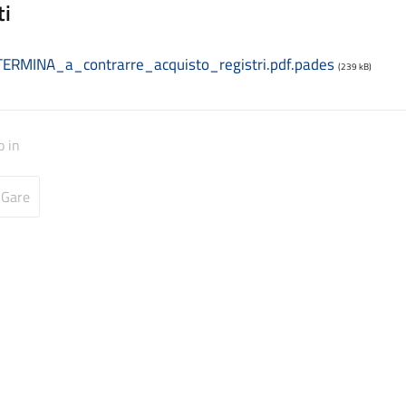
ti
ERMINA_a_contrarre_acquisto_registri.pdf.pades
(239 kB)
o in
 Gare