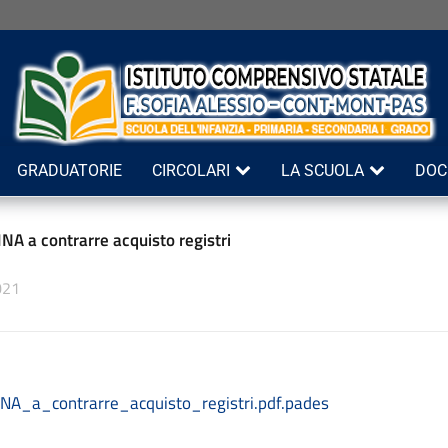
GRADUATORIE
CIRCOLARI
LA SCUOLA
DOC
A a contrarre acquisto registri
021
A_a_contrarre_acquisto_registri.pdf.pades