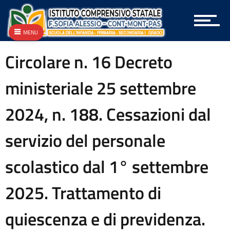
Archivio Bandi e Gare
Archivio Circolari A.T.A.
MENU
Archivio Circolari Docenti
Archivio Circolari Genitori
Circolare n. 16 Decreto
Archivio NEWS Vecchio
Archivio P.T.O.F.
ministeriale 25 settembre
Archivio vecchie Graduatorie
Archivio vecchio PON
2024, n. 188. Cessazioni dal
Area docenti
Aree Tematiche
Articolazione degli uffici
servizio del personale
Attestazioni OIV o di struttura analoga
Atti generali
scolastico dal 1° settembre
Bandi di gara e contratti
Burocrazia zero
2025. Trattamento di
Calendario scolastico
Codice disciplinare
quiescenza e di previdenza.
Consulenti e collaboratori