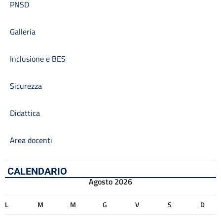
PNSD
Galleria
Inclusione e BES
Sicurezza
Didattica
Area docenti
CALENDARIO
Agosto 2026
L
M
M
G
V
S
D