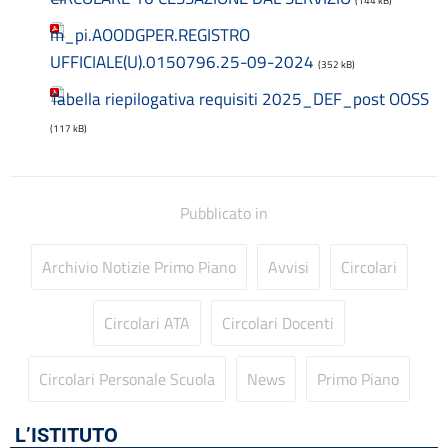
(144 kB)
Libri di testo
m_pi.AOODGPER.REGISTRO
Materiale didattico
Modulistica famiglie
UFFICIALE(U).0150796.25-09-2024
(352 kB)
Modulistica personale scuola
Tabella riepilogativa requisiti 2025_DEF_post OOSS
OIV
Oneri informativi per cittadini e imprese
(117 kB)
Organi di indirizzo politico-amministrativo
Organigramma
Patto educativo
Pubblicato in
Personale non a tempo indeterminato
Piano di Miglioramento (PDM) Triennio 2022/2025 REVISIONE
Archivio Notizie Primo Piano
Avvisi
Circolari
a.s. 2024/2025
Plessi
PNRR Futura
Circolari ATA
Circolari Docenti
PNSD
PNSD
Circolari Personale Scuola
News
Primo Piano
PON
Posizioni organizzative
L’ISTITUTO
Progetti