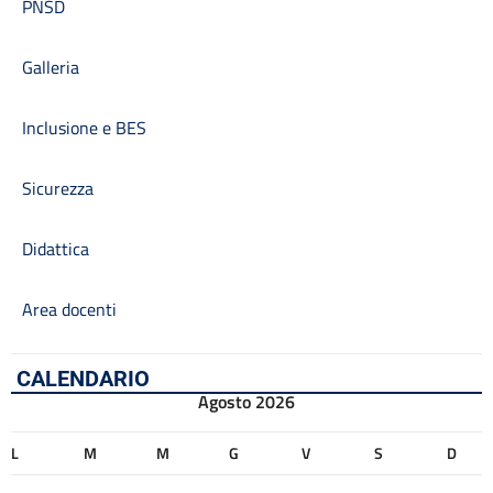
PNSD
Galleria
Inclusione e BES
Sicurezza
Didattica
Area docenti
CALENDARIO
Agosto 2026
L
M
M
G
V
S
D