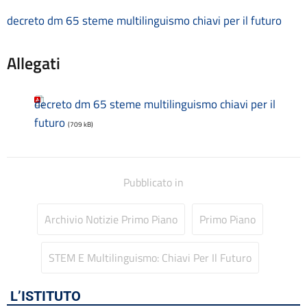
Consulenti e collaboratori
decreto dm 65 steme multilinguismo chiavi per il futuro
Contatti
Contrattazione collettiva
Allegati
Contrattazione integrativa
Cookie Policy (UE)
Corsi
decreto dm 65 steme multilinguismo chiavi per il
D.S.G.A.
futuro
(709 kB)
Dirigente Scolastico
Dirigenza
Docenti
Dotazione organica
Pubblicato in
FAQ e VideoTutorial Registro Elettronico CLASSEVIVA
feedback
Archivio Notizie Primo Piano
Primo Piano
Galleria
Home
STEM E Multilinguismo: Chiavi Per Il Futuro
Incarichi amministrativi di vertice
Incarichi conferiti e autorizzati ai dipendenti
Inclusione e BES
L’ISTITUTO