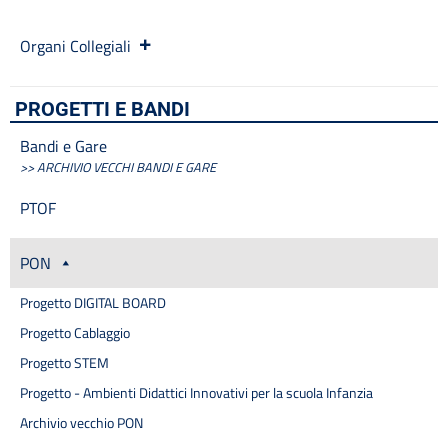
Progetti
Progetti Piano Triennale dell’Offerta Formativa
Organi Collegiali
Programma per la Trasparenza e l’Integrità
Protocollo Sicurezza
PROGETTI E BANDI
Quadri orario
Rassegna stampa
Bandi e Gare
Regolamenti
>> ARCHIVIO VECCHI BANDI E GARE
Rendiconti gruppi consiliari regionali/provinciali
PTOF
Sanzioni per mancata comunicazione dei dati
Segreteria
Servizio di assistenza psicologica per emergenza Covid-19
PON
Sicurezza
Progetto DIGITAL BOARD
Tassi di assenza
Telefono e posta elettronica
Progetto Cablaggio
Cerca
Progetto STEM
Progetto - Ambienti Didattici Innovativi per la scuola Infanzia
Archivio vecchio PON