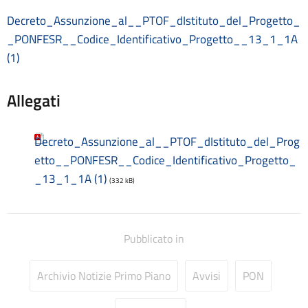
Consulenti e collaboratori
Contatti
Decreto_Assunzione_al__PTOF_dIstituto_del_Progetto_
Contrattazione collettiva
_PONFESR__Codice_Identificativo_Progetto__13_1_1A
Contrattazione integrativa
(1)
Cookie Policy (UE)
Corsi
Allegati
D.S.G.A.
Dirigente Scolastico
Dirigenza
Decreto_Assunzione_al__PTOF_dIstituto_del_Prog
Docenti
etto__PONFESR__Codice_Identificativo_Progetto_
Dotazione organica
_13_1_1A (1)
FAQ e VideoTutorial Registro Elettronico CLASSEVIVA
(332 kB)
feedback
Galleria
Home
Pubblicato in
Incarichi amministrativi di vertice
Incarichi conferiti e autorizzati ai dipendenti
Archivio Notizie Primo Piano
Avvisi
PON
Inclusione e BES
Indicatore di tempestività dei pagamenti