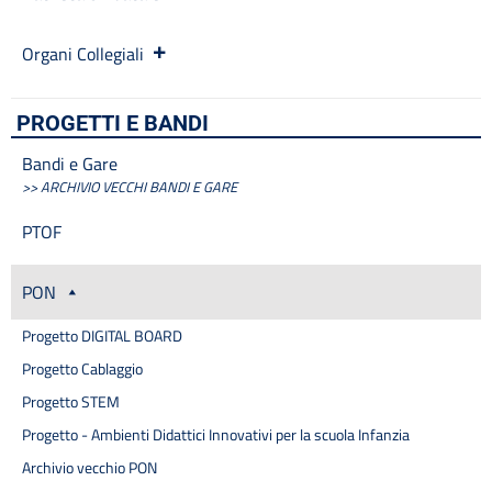
Inclusione e BES
Indicatore di tempestività dei pagamenti
Organi Collegiali
Informazioni
Libri di testo
Materiale didattico
PROGETTI E BANDI
Modulistica famiglie
Bandi e Gare
Modulistica personale scuola
>> ARCHIVIO VECCHI BANDI E GARE
OIV
Oneri informativi per cittadini e imprese
PTOF
Organi di indirizzo politico-amministrativo
Organigramma
PON
Patto educativo
Personale non a tempo indeterminato
Progetto DIGITAL BOARD
Piano di Miglioramento (PDM) Triennio 2022/2025 REVISIONE
Progetto Cablaggio
a.s. 2024/2025
Plessi
Progetto STEM
PNRR Futura
Progetto - Ambienti Didattici Innovativi per la scuola Infanzia
PNSD
Archivio vecchio PON
PNSD