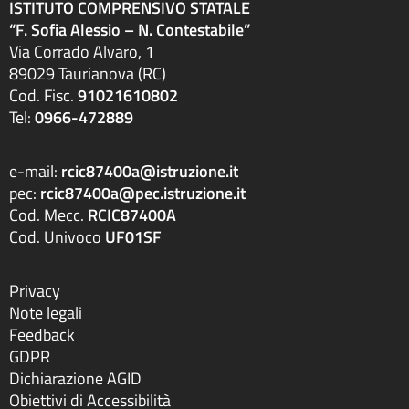
ISTITUTO COMPRENSIVO STATALE
“F. Sofia Alessio – N. Contestabile”
Via Corrado Alvaro, 1
89029 Taurianova (RC)
Cod. Fisc.
91021610802
Tel:
0966-472889
e-mail:
rcic87400a@istruzione.it
pec:
rcic87400a@pec.istruzione.it
Cod. Mecc.
RCIC87400A
Cod. Univoco
UF01SF
Privacy
Note legali
Feedback
GDPR
Dichiarazione AGID
Obiettivi di Accessibilità