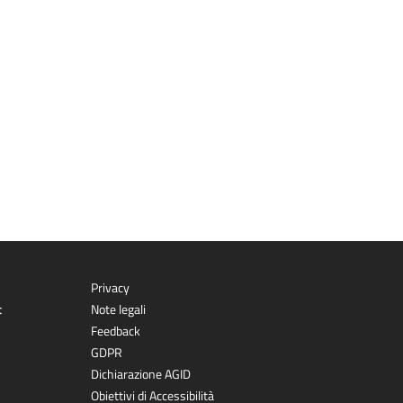
Privacy
t
Note legali
Feedback
GDPR
Dichiarazione AGID
Obiettivi di Accessibilità