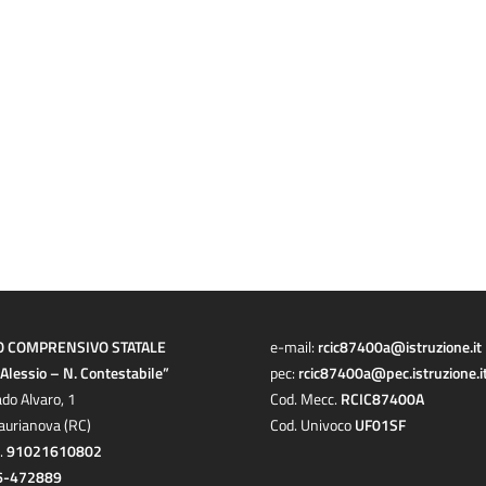
O COMPRENSIVO STATALE
e-mail:
rcic87400a@istruzione.it
a Alessio – N. Contestabile”
pec:
rcic87400a@pec.istruzione.i
ado Alvaro, 1
Cod. Mecc.
RCIC87400A
aurianova (RC)
Cod. Univoco
UF01SF
c.
91021610802
6-472889