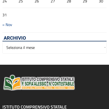
24
25
26
27
28
29
30
31
« Nov
ARCHIVIO
Archivio
ISTITUTO COMPRENSIVO STATALE