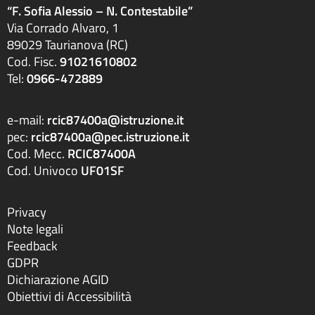
“F. Sofia Alessio – N. Contestabile”
Via Corrado Alvaro, 1
89029 Taurianova (RC)
Cod. Fisc.
91021610802
Tel:
0966-472889
e-mail:
rcic87400a@istruzione.it
pec:
rcic87400a@pec.istruzione.it
Cod. Mecc.
RCIC87400A
Cod. Univoco
UF01SF
Privacy
Note legali
Feedback
GDPR
Dichiarazione AGID
Obiettivi di Accessibilità