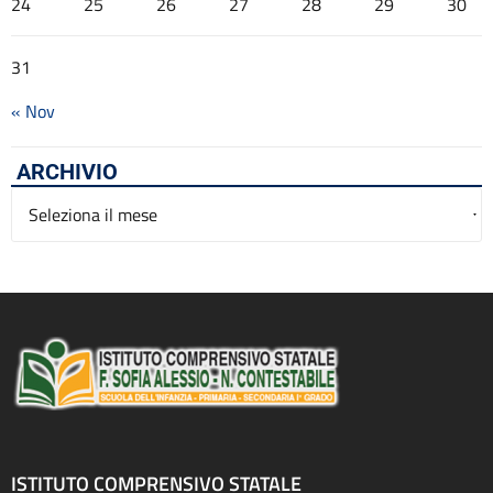
24
25
26
27
28
29
30
31
« Nov
ARCHIVIO
Archivio
ISTITUTO COMPRENSIVO STATALE