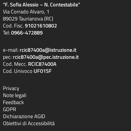
“F. Sofia Alessio – N. Contestabile”
Via Corrado Alvaro, 1
89029 Taurianova (RC)
Cod. Fisc.
91021610802
Tel:
0966-472889
e-mail:
rcic87400a@istruzione.it
pec:
rcic87400a@pec.istruzione.it
Cod. Mecc.
RCIC87400A
Cod. Univoco
UF01SF
Privacy
Note legali
Feedback
GDPR
Dichiarazione AGID
Obiettivi di Accessibilità