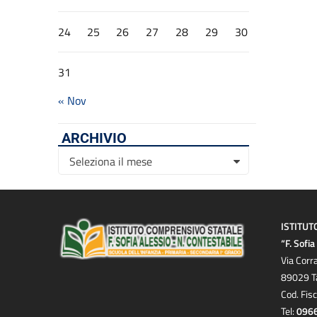
24
25
26
27
28
29
30
31
« Nov
ARCHIVIO
Archivio
Seleziona il mese
ISTITUT
“F. Sofi
Via Corr
89029 T
Cod. Fis
Tel:
096