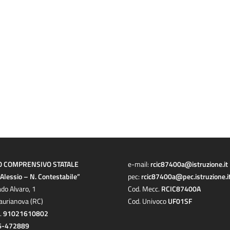
O COMPRENSIVO STATALE
e-mail:
rcic87400a@istruzione.it
a Alessio – N. Contestabile”
pec:
rcic87400a@pec.istruzione.i
ado Alvaro, 1
Cod. Mecc.
RCIC87400A
aurianova (RC)
Cod. Univoco
UF01SF
c.
91021610802
6-472889