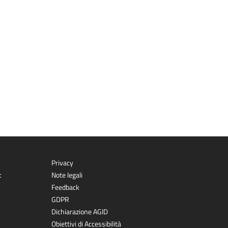
Privacy
t
Note legali
Feedback
GDPR
Dichiarazione AGID
Obiettivi di Accessibilità