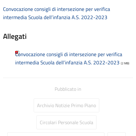
Consulenti e collaboratori
Convocazione consigli di intersezione per verifica
Contatti
intermedia Scuola dell’infanzia A.S. 2022-2023
Contrattazione collettiva
Contrattazione integrativa
Cookie Policy (UE)
Allegati
Corsi
D.S.G.A.
Dirigente Scolastico
Convocazione consigli di intersezione per verifica
Dirigenza
intermedia Scuola dell’infanzia A.S. 2022-2023
(2 MB)
Docenti
Dotazione organica
FAQ e VideoTutorial Registro Elettronico CLASSEVIVA
Pubblicato in
feedback
Galleria
Home
Archivio Notizie Primo Piano
Incarichi amministrativi di vertice
Incarichi conferiti e autorizzati ai dipendenti
Circolari Personale Scuola
Inclusione e BES
Indicatore di tempestività dei pagamenti