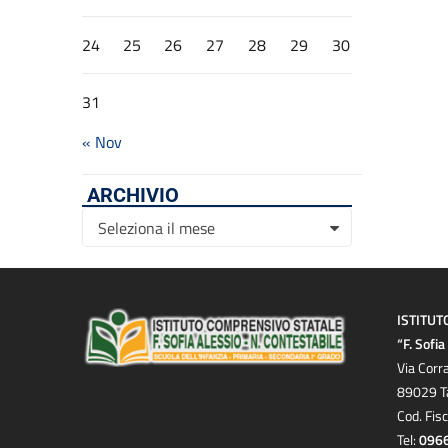
24
25
26
27
28
29
30
31
« Nov
ARCHIVIO
Archivio
Seleziona il mese
ISTITUT
“F. Sofi
Via Corr
89029 T
Cod. Fis
Tel:
096