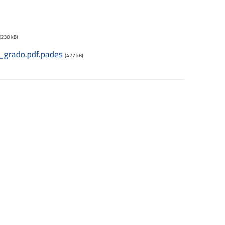
(238 kB)
_grado.pdf.pades
(427 kB)