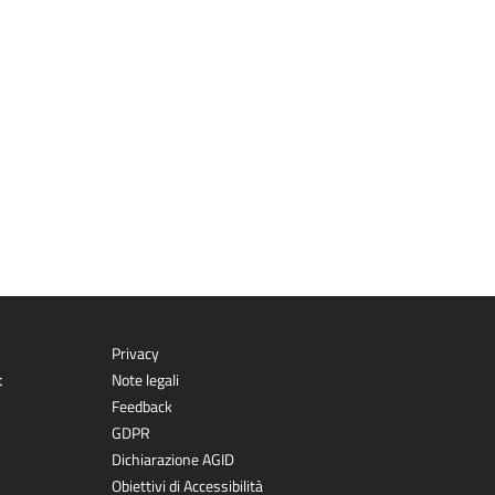
Privacy
t
Note legali
Feedback
GDPR
Dichiarazione AGID
Obiettivi di Accessibilità