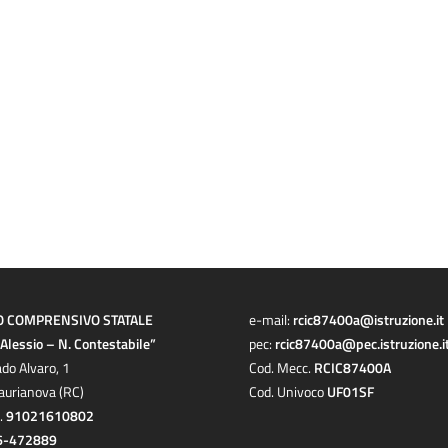
O COMPRENSIVO STATALE
e-mail:
rcic87400a@istruzione.it
a Alessio – N. Contestabile”
pec:
rcic87400a@pec.istruzione.i
ado Alvaro, 1
Cod. Mecc.
RCIC87400A
aurianova (RC)
Cod. Univoco
UF01SF
c.
91021610802
6-472889