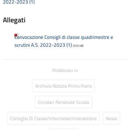
2022-2023 (1)
Consulenti e collaboratori
Contatti
Allegati
Contrattazione collettiva
Contrattazione integrativa
Cookie Policy (UE)
Convocazione Consigli di classe quadrimestre e
Corsi
scrutini A.S. 2022-2023 (1)
D.S.G.A.
(325 kB)
Dirigente Scolastico
Dirigenza
Docenti
Pubblicato in
Dotazione organica
FAQ e VideoTutorial Registro Elettronico CLASSEVIVA
Archivio Notizie Primo Piano
feedback
Galleria
Home
Circolari Personale Scuola
Incarichi amministrativi di vertice
Incarichi conferiti e autorizzati ai dipendenti
Consiglio Di Classe/Interclasse/Intersezione
News
Inclusione e BES
Indicatore di tempestività dei pagamenti