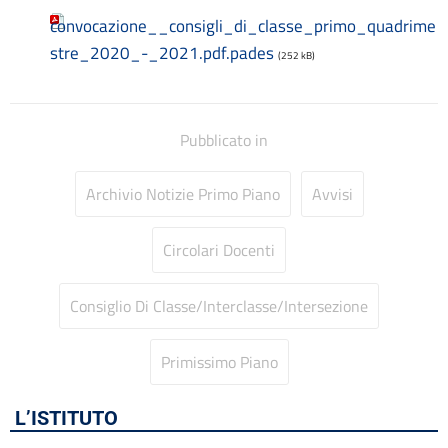
Codice disciplinare
convocazione__consigli_di_classe_primo_quadrime
Consulenti e collaboratori
Contatti
stre_2020_-_2021.pdf.pades
(252 kB)
Contrattazione collettiva
Contrattazione integrativa
Cookie Policy (UE)
Pubblicato in
Corsi
D.S.G.A.
Dirigente Scolastico
Archivio Notizie Primo Piano
Avvisi
Dirigenza
Docenti
Circolari Docenti
Dotazione organica
FAQ e VideoTutorial Registro Elettronico CLASSEVIVA
Consiglio Di Classe/Interclasse/Intersezione
feedback
Galleria
Home
Primissimo Piano
Incarichi amministrativi di vertice
Incarichi conferiti e autorizzati ai dipendenti
L’ISTITUTO
Inclusione e BES