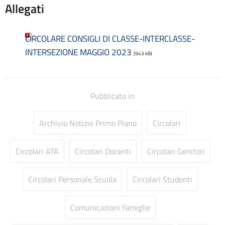
Consulenti e collaboratori
Allegati
Contatti
Contrattazione collettiva
CIRCOLARE CONSIGLI DI CLASSE-INTERCLASSE-
Contrattazione integrativa
INTERSEZIONE MAGGIO 2023
Cookie Policy (UE)
(943 kB)
Corsi
D.S.G.A.
Dirigente Scolastico
Pubblicato in
Dirigenza
Docenti
Archivio Notizie Primo Piano
Circolari
Dotazione organica
FAQ e VideoTutorial Registro Elettronico CLASSEVIVA
feedback
Circolari ATA
Circolari Docenti
Circolari Genitori
Galleria
Home
Circolari Personale Scuola
Circolari Studenti
Incarichi amministrativi di vertice
Incarichi conferiti e autorizzati ai dipendenti
Comunicazioni Famiglie
Inclusione e BES
Indicatore di tempestività dei pagamenti