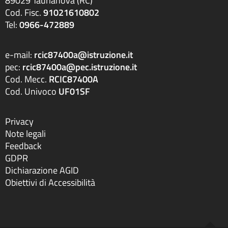
89029 Taurianova (RC)
Cod. Fisc.
91021610802
Tel:
0966-472889
e-mail:
rcic87400a@istruzione.it
pec:
rcic87400a@pec.istruzione.it
Cod. Mecc.
RCIC87400A
Cod. Univoco
UF01SF
Privacy
Note legali
Feedback
GDPR
Dichiarazione AGID
Obiettivi di Accessibilità