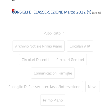
Consulenti e collaboratori
Contatti
CONSIGLI DI CLASSE-SEZIONE Marzo 2022 (1)
(633 kB)
Contrattazione collettiva
Contrattazione integrativa
Cookie Policy (UE)
Pubblicato in
Corsi
D.S.G.A.
Dirigente Scolastico
Archivio Notizie Primo Piano
Circolari ATA
Dirigenza
Docenti
Circolari Docenti
Circolari Genitori
Dotazione organica
FAQ e VideoTutorial Registro Elettronico CLASSEVIVA
Comunicazioni Famiglie
feedback
Galleria
Home
Consiglio Di Classe/Interclasse/Intersezione
News
Incarichi amministrativi di vertice
Incarichi conferiti e autorizzati ai dipendenti
Primo Piano
Inclusione e BES