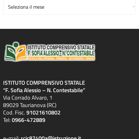
Archivio
ISTITUTO COMPRENSIVO STATALE
“F. Sofia Alessio – N. Contestabile”
Via Corrado Alvaro, 1
89029 Taurianova (RC)
Cod. Fisc.
91021610802
Tel:
0966-472889
e-mail:
rcic87400a@istruzione.it