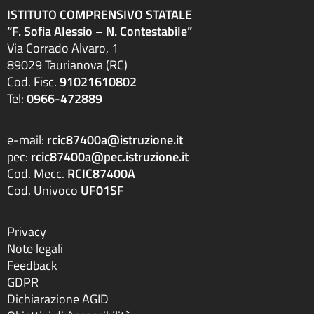
ISTITUTO COMPRENSIVO STATALE
“F. Sofia Alessio – N. Contestabile”
Via Corrado Alvaro, 1
89029 Taurianova (RC)
Cod. Fisc.
91021610802
Tel:
0966-472889
e-mail:
rcic87400a@istruzione.it
pec:
rcic87400a@pec.istruzione.it
Cod. Mecc.
RCIC87400A
Cod. Univoco
UF01SF
Privacy
Note legali
Feedback
GDPR
Dichiarazione AGID