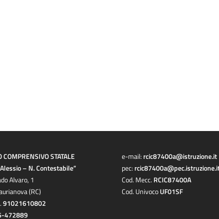
O COMPRENSIVO STATALE
e-mail:
rcic87400a@istruzione.it
a Alessio – N. Contestabile”
pec:
rcic87400a@pec.istruzione.i
ado Alvaro, 1
Cod. Mecc.
RCIC87400A
aurianova (RC)
Cod. Univoco
UF01SF
c.
91021610802
6-472889