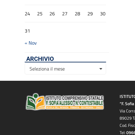
24
25
26
27
28
29
30
31
« Nov
ARCHIVIO
Archivio
Seleziona il mese
ISTITUT
“F. Sofi
Via Corr
89029 T
Cod. Fis
Tel:
096