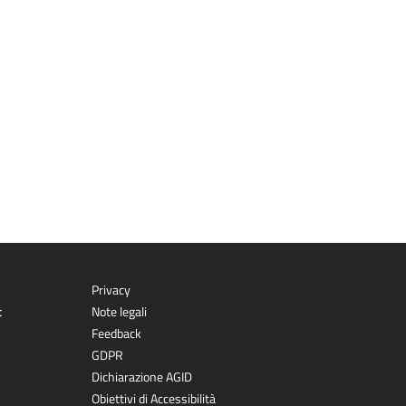
Privacy
t
Note legali
Feedback
GDPR
Dichiarazione AGID
Obiettivi di Accessibilità