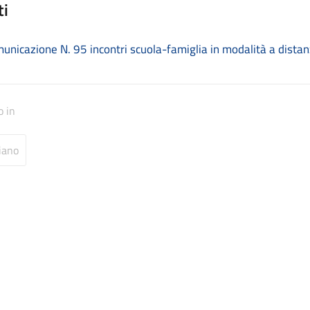
ti
unicazione N. 95 incontri scuola-famiglia in modalità a dista
o in
iano