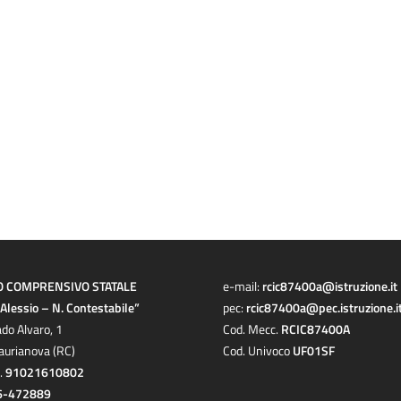
O COMPRENSIVO STATALE
e-mail:
rcic87400a@istruzione.it
a Alessio – N. Contestabile”
pec:
rcic87400a@pec.istruzione.i
ado Alvaro, 1
Cod. Mecc.
RCIC87400A
aurianova (RC)
Cod. Univoco
UF01SF
c.
91021610802
6-472889