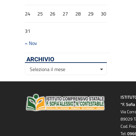
24
25
26
27
28
29
30
31
« Nov
ARCHIVIO
Archivio
Seleziona il mese
ISTITUT
“F. Sofi
Via Corr
89029 T
Cod. Fis
Tel:
096