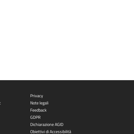
Privacy
t
Note legali
Feedback
GDPR
Dichiarazione AGID
Obiettivi di Accessibilità