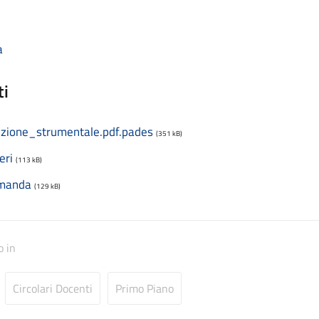
a
ti
zione_strumentale.pdf.pades
(351 kB)
eri
(113 kB)
manda
(129 kB)
o in
Circolari Docenti
Primo Piano