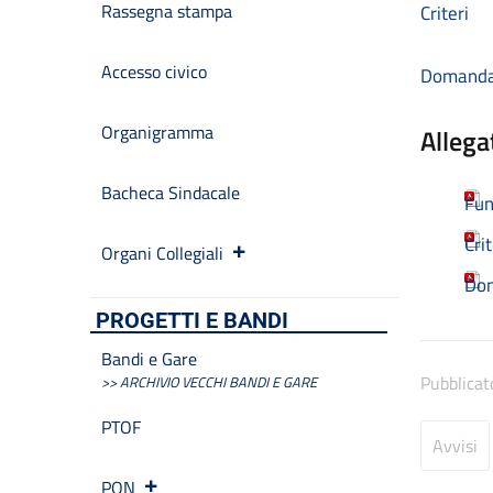
Rassegna stampa
Criteri
Accesso civico
Domand
Organigramma
Allega
Bacheca Sindacale
Fun
Crit
Organi Collegiali
Do
PROGETTI E BANDI
Bandi e Gare
Pubblicat
>> ARCHIVIO VECCHI BANDI E GARE
PTOF
Avvisi
PON