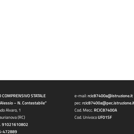
O COMPRENSIVO STATALE
e-mail:
rcic87400a@istruzione.it
a Alessio – N. Contestabile”
pec:
rcic87400a@pec.istruzione.i
ado Alvaro, 1
Cod. Mecc.
RCIC87400A
aurianova (RC)
Cod. Univoco
UF01SF
c.
91021610802
6-472889