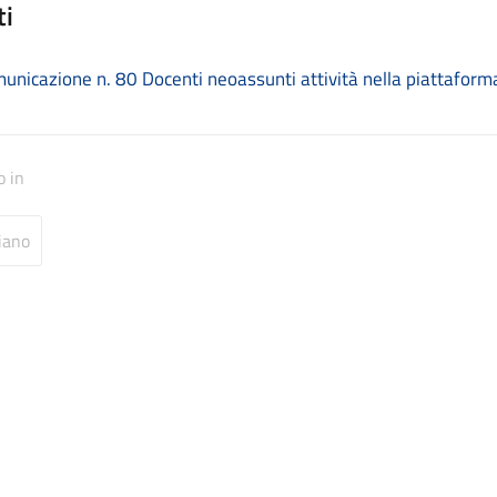
ti
unicazione n. 80 Docenti neoassunti attività nella piattaforma
o in
iano