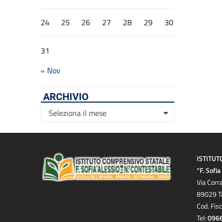
24
25
26
27
28
29
30
31
« Nov
ARCHIVIO
Archivio
Seleziona il mese
ISTITUT
“F. Sofi
Via Corr
89029 T
Cod. Fis
Tel:
096