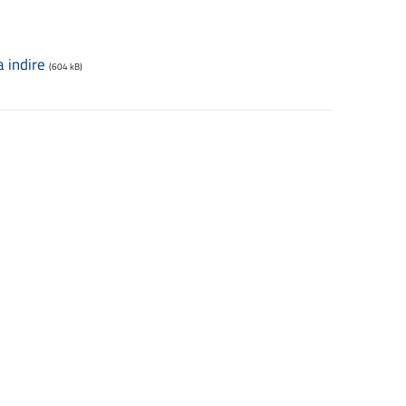
 indire
(604 kB)