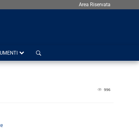
Area Riservata
Cerca
UMENTI
996
re