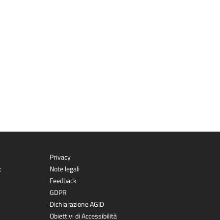
Privacy
t
Note legali
Feedback
GDPR
Dichiarazione AGID
Obiettivi di Accessibilità