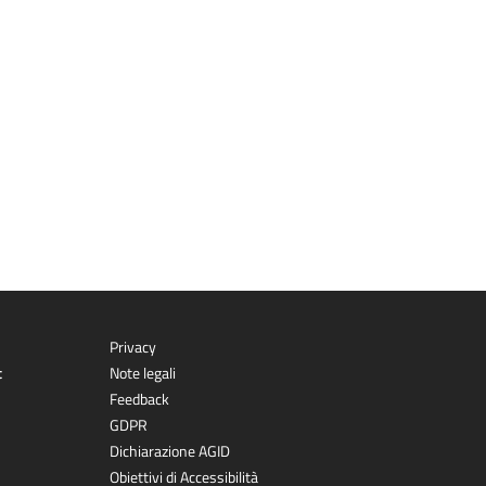
Privacy
t
Note legali
Feedback
GDPR
Dichiarazione AGID
Obiettivi di Accessibilità