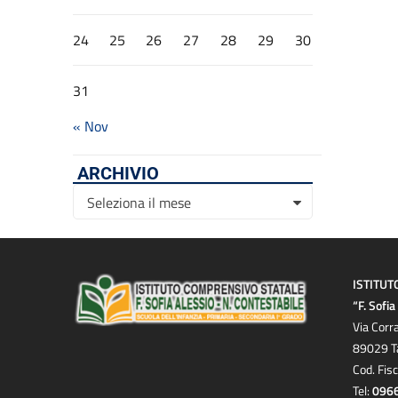
24
25
26
27
28
29
30
31
« Nov
ARCHIVIO
Archivio
Seleziona il mese
ISTITUT
“F. Sofi
Via Corr
89029 T
Cod. Fis
Tel:
096