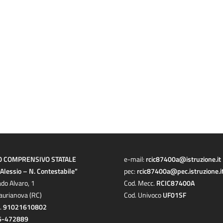
O COMPRENSIVO STATALE
e-mail:
rcic87400a@istruzione.it
a Alessio – N. Contestabile”
pec:
rcic87400a@pec.istruzione.i
ado Alvaro, 1
Cod. Mecc.
RCIC87400A
aurianova (RC)
Cod. Univoco
UF01SF
c.
91021610802
6-472889