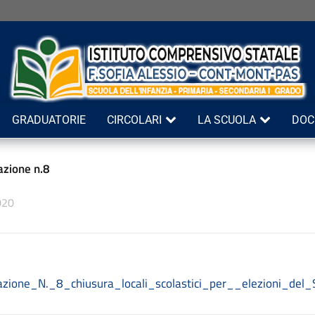
GRADUATORIE
CIRCOLARI
LA SCUOLA
DOC
zione n.8
020
zione_N._8_chiusura_locali_scolastici_per__elezioni_del_