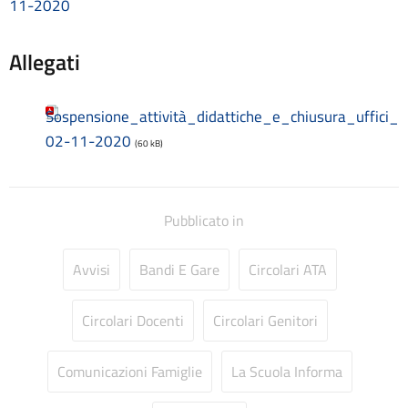
11-2020
Consulenti e collaboratori
Contatti
Allegati
Contrattazione collettiva
Contrattazione integrativa
Cookie Policy (UE)
Sospensione_attività_didattiche_e_chiusura_uffici_
Corsi
02-11-2020
D.S.G.A.
(60 kB)
Dirigente Scolastico
Dirigenza
Docenti
Pubblicato in
Dotazione organica
FAQ e VideoTutorial Registro Elettronico CLASSEVIVA
Avvisi
Bandi E Gare
Circolari ATA
feedback
Galleria
Home
Circolari Docenti
Circolari Genitori
Incarichi amministrativi di vertice
Incarichi conferiti e autorizzati ai dipendenti
Comunicazioni Famiglie
La Scuola Informa
Inclusione e BES
Indicatore di tempestività dei pagamenti