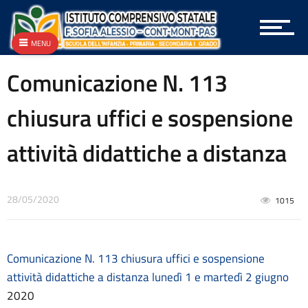
Archivio
Archivio Albo OnLine e Amministrazione Trasparente
Archivio Bandi e Gare
MENU
Archivio Circolari A.T.A.
Comunicazione N. 113
Archivio Circolari Docenti
Archivio Circolari Genitori
chiusura uffici e sospensione
Archivio NEWS Vecchio
Archivio P.T.O.F.
attività didattiche a distanza
Archivio vecchie Graduatorie
Archivio vecchio PON
Area docenti
Aree Tematiche
28/05/2020
1015
Articolazione degli uffici
Attestazioni OIV o di struttura analoga
Atti generali
Comunicazione N. 113 chiusura uffici e sospensione
Bandi di gara e contratti
Burocrazia zero
attività didattiche a distanza lunedì 1 e martedì 2 giugno
Calendario scolastico
2020