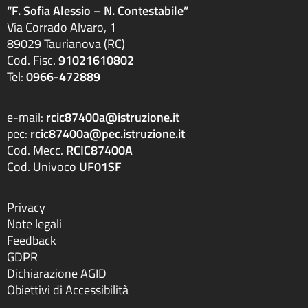
“F. Sofia Alessio – N. Contestabile”
Via Corrado Alvaro, 1
89029 Taurianova (RC)
Cod. Fisc.
91021610802
Tel:
0966-472889
e-mail:
rcic87400a@istruzione.it
pec:
rcic87400a@pec.istruzione.it
Cod. Mecc.
RCIC87400A
Cod. Univoco
UF01SF
Privacy
Note legali
Feedback
GDPR
Dichiarazione AGID
Obiettivi di Accessibilità