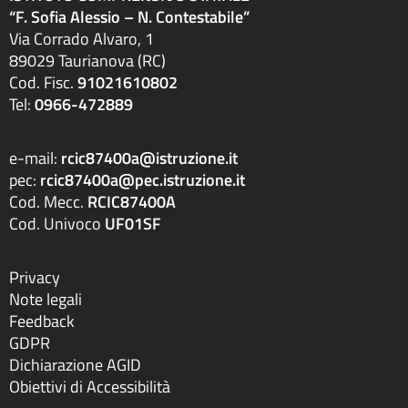
“F. Sofia Alessio – N. Contestabile”
Via Corrado Alvaro, 1
89029 Taurianova (RC)
Cod. Fisc.
91021610802
Tel:
0966-472889
e-mail:
rcic87400a@istruzione.it
pec:
rcic87400a@pec.istruzione.it
Cod. Mecc.
RCIC87400A
Cod. Univoco
UF01SF
Privacy
Note legali
Feedback
GDPR
Dichiarazione AGID
Obiettivi di Accessibilità