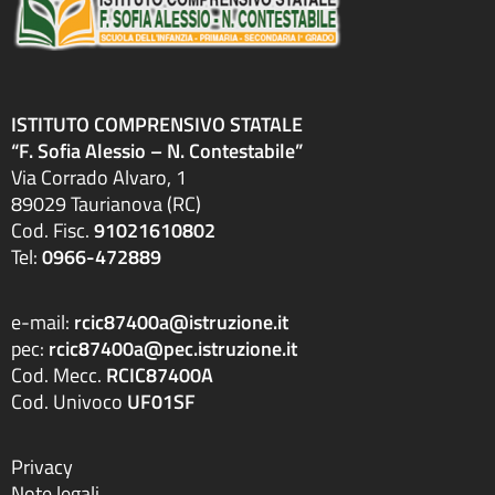
ISTITUTO COMPRENSIVO STATALE
“F. Sofia Alessio – N. Contestabile”
Via Corrado Alvaro, 1
89029 Taurianova (RC)
Cod. Fisc.
91021610802
Tel:
0966-472889
e-mail:
rcic87400a@istruzione.it
pec:
rcic87400a@pec.istruzione.it
Cod. Mecc.
RCIC87400A
Cod. Univoco
UF01SF
Privacy
Note legali