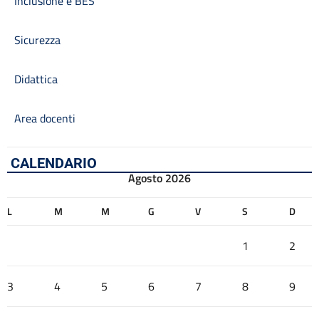
Inclusione e BES
Sicurezza
Didattica
Area docenti
CALENDARIO
Agosto 2026
L
M
M
G
V
S
D
1
2
3
4
5
6
7
8
9