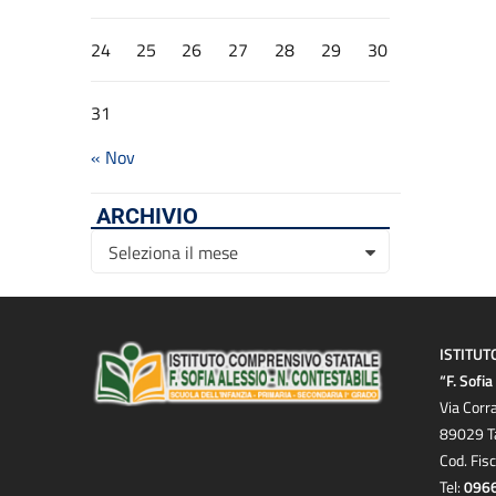
24
25
26
27
28
29
30
31
« Nov
ARCHIVIO
Archivio
Seleziona il mese
ISTITUT
“F. Sofi
Via Corr
89029 T
Cod. Fis
Tel:
096