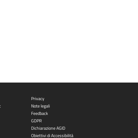
Privacy
t
Note legali
Feedback
GDPR
Dichiarazione AGID
Obiettivi di Accessibilità