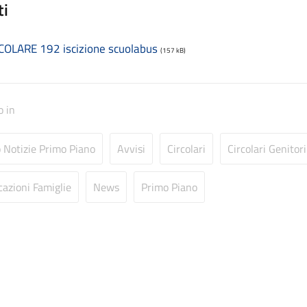
ti
COLARE 192 iscizione scuolabus
(157 kB)
o in
o Notizie Primo Piano
Avvisi
Circolari
Circolari Genitori
azioni Famiglie
News
Primo Piano