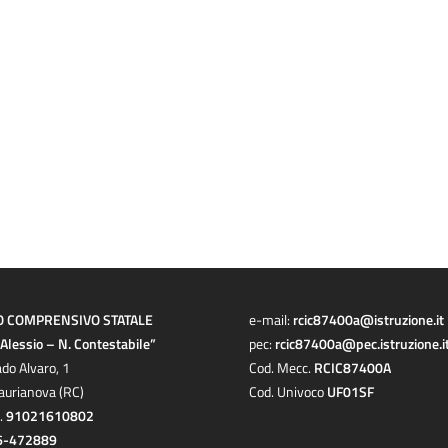
O COMPRENSIVO STATALE
e-mail:
rcic87400a@istruzione.it
a Alessio – N. Contestabile”
pec:
rcic87400a@pec.istruzione.i
ado Alvaro, 1
Cod. Mecc.
RCIC87400A
aurianova (RC)
Cod. Univoco
UF01SF
c.
91021610802
6-472889