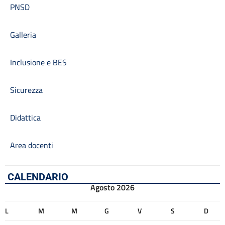
PNSD
Galleria
Inclusione e BES
Sicurezza
Didattica
Area docenti
CALENDARIO
Agosto 2026
L
M
M
G
V
S
D