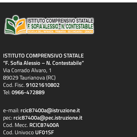
ISTITUTO COMPRENSIVO STATALE
“F. Sofia Alessio – N. Contestabile”
Via Corrado Alvaro, 1
89029 Taurianova (RC)
Cod. Fisc.
91021610802
Tel:
0966-472889
e-mail:
rcic87400a@istruzione.it
pec:
rcic87400a@pec.istruzione.it
Cod. Mecc.
RCIC87400A
Cod. Univoco
UF01SF