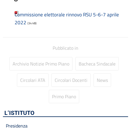
Codice disciplinare
Consulenti e collaboratori
Commissione elettorale rinnovo RSU 5-6-7 aprile
Contatti
2022
Contrattazione collettiva
(34 kB)
Contrattazione integrativa
Cookie Policy (UE)
Corsi
Pubblicato in
D.S.G.A.
Dirigente Scolastico
Archivio Notizie Primo Piano
Bacheca Sindacale
Dirigenza
Docenti
Dotazione organica
Circolari ATA
Circolari Docenti
News
FAQ e VideoTutorial Registro Elettronico CLASSEVIVA
feedback
Primo Piano
Galleria
Home
L’ISTITUTO
Incarichi amministrativi di vertice
Incarichi conferiti e autorizzati ai dipendenti
Presidenza
Inclusione e BES