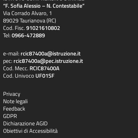
“F. Sofia Alessio – N. Contestabile”
Via Corrado Alvaro, 1
89029 Taurianova (RC)
Cod. Fisc.
91021610802
Tel:
0966-472889
e-mail:
rcic87400a@istruzione.it
pec:
rcic87400a@pec.istruzione.it
Cod. Mecc.
RCIC87400A
Cod. Univoco
UF01SF
Privacy
Note legali
Feedback
GDPR
Dichiarazione AGID
Obiettivi di Accessibilità