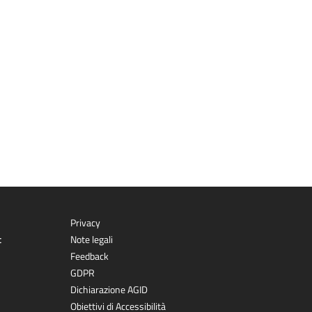
Privacy
t
Note legali
Feedback
GDPR
Dichiarazione AGID
Obiettivi di Accessibilità