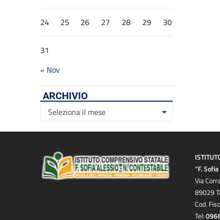
24
25
26
27
28
29
30
31
« Nov
ARCHIVIO
Archivio
Seleziona il mese
ISTITUT
“F. Sofi
Via Corr
89029 T
Cod. Fis
Tel:
096