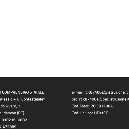
O COMPRENSIVO STATALE
e-mail:
rcic87400a@istruzione.it
a Alessio – N. Contestabile”
pec:
rcic87400a@pec.istruzione.i
ado Alvaro, 1
Cod. Mecc.
RCIC87400A
aurianova (RC)
Cod. Univoco
UF01SF
c.
91021610802
6-472889