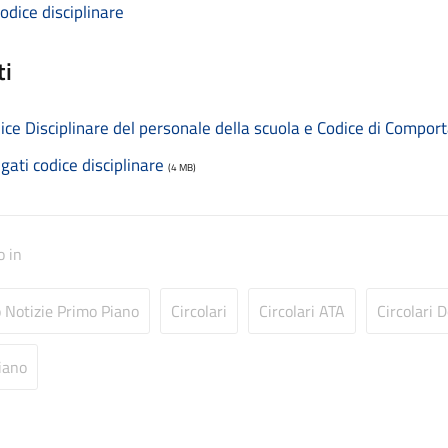
codice disciplinare
ti
ice Disciplinare del personale della scuola e Codice di Compor
egati codice disciplinare
(4 MB)
o in
o Notizie Primo Piano
Circolari
Circolari ATA
Circolari 
iano