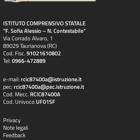
Attestazioni OIV o di struttura analoga
Atti generali
Bandi di gara e contratti
ISTITUTO COMPRENSIVO STATALE
Burocrazia zero
“F. Sofia Alessio – N. Contestabile”
Calendario scolastico
Via Corrado Alvaro, 1
Codice disciplinare
89029 Taurianova (RC)
Consulenti e collaboratori
Cod. Fisc.
91021610802
Contatti
Tel:
0966-472889
Contrattazione collettiva
Contrattazione integrativa
e-mail:
rcic87400a@istruzione.it
Cookie Policy (UE)
pec:
rcic87400a@pec.istruzione.it
Corsi
Cod. Mecc.
RCIC87400A
D.S.G.A.
Cod. Univoco
UF01SF
Dirigente Scolastico
Dirigenza
Docenti
Privacy
Dotazione organica
Note legali
FAQ e VideoTutorial Registro Elettronico CLASSEVIVA
Feedback