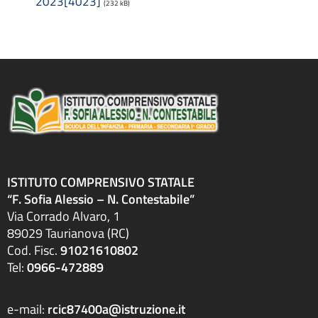
2023[4023]
(232 kB)
Attestazioni OIV o di struttura analoga
Atti generali
Bandi di gara e contratti
Burocrazia zero
Calendario scolastico
Codice disciplinare
Consulenti e collaboratori
Contatti
Contrattazione collettiva
Contrattazione integrativa
ISTITUTO COMPRENSIVO STATALE
Cookie Policy (UE)
“F. Sofia Alessio – N. Contestabile”
Corsi
Via Corrado Alvaro, 1
D.S.G.A.
89029 Taurianova (RC)
Dirigente Scolastico
Cod. Fisc.
91021610802
Dirigenza
Tel:
0966-472889
Docenti
Dotazione organica
FAQ e VideoTutorial Registro Elettronico CLASSEVIVA
e-mail:
rcic87400a@istruzione.it