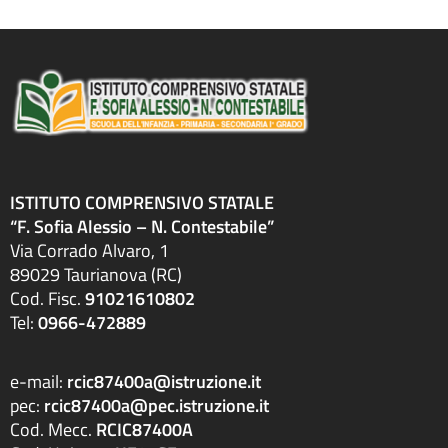
Attestazioni OIV o di struttura analoga
Atti generali
Bandi di gara e contratti
Burocrazia zero
Calendario scolastico
Codice disciplinare
Consulenti e collaboratori
Contatti
ISTITUTO COMPRENSIVO STATALE
Contrattazione collettiva
“F. Sofia Alessio – N. Contestabile”
Contrattazione integrativa
Via Corrado Alvaro, 1
Cookie Policy (UE)
89029 Taurianova (RC)
Corsi
Cod. Fisc.
91021610802
D.S.G.A.
Tel:
0966-472889
Dirigente Scolastico
Dirigenza
Docenti
e-mail:
rcic87400a@istruzione.it
Dotazione organica
pec:
rcic87400a@pec.istruzione.it
FAQ e VideoTutorial Registro Elettronico CLASSEVIVA
Cod. Mecc.
RCIC87400A